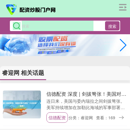
搜索
睿迎网 相关话题
信德配资 深度 | 剑拔弩张！美国对委内瑞拉“大兵压境”，背后打着三重盘算？
连日来，美国与委内瑞拉之间剑拔弩张。
美军持续增加在加勒比海域的军事部署，
接连两次袭击其认定的委内瑞拉“运毒
信德配资
分类：睿迎网
查看：169
船”。委内瑞拉则加强战备，为地面战作好
准备。委内瑞拉....