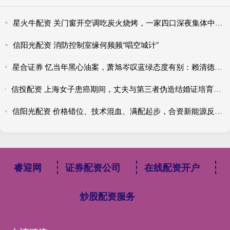
星火牛配资 关门窗开空调吃炭火烧烤，一家四口深夜集体中毒！
信阳光配资 消防控制室缘何频频“唱空城计”
星合证券 忆当年黑心油案，萧旭岑叹蓝绿态度有别：赖清德是“门神”吗？
信投配资 上海女子患癌期间，丈夫与第三者伪造结婚证培育冷冻胚胎；原配要求医院销毁“婚外胚胎”遭拒：不能让科技钻了背叛的空子
信阳光配资 价格错位、技术混血、满配起步，合资新能源反攻策略能否奏效
睿迎网
证券配资公司
在线配资开户
炒股配资服务