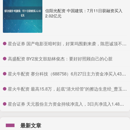
信阳光配资 中国建筑：7月11日获融资买入
2.02亿元
​星合证券 国产电影至暗时刻，好莱坞围剿来袭，陈思诚顶不住了_票房_恶意_无名之辈
​高盛配资 BY2发文鼓励林俊杰：要好好照顾自己的心脏
​星火牛配资 赛分科技（688758）6月27日主力资金净买入434.99万元
​星火牛配资 最高15.8万，起底“清大经管”的擦边生意经_曹玉磊_清华科技园_公众
​星合证券 天元股份主力资金持续净流入，3日共净流入1.48亿元
最新文章