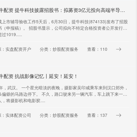
星火牛配资 提牛科技披露招股书：拟募资3亿元投向高端半导体清洗设备基地等项目
上市辅导验收工作5天后，6月30日，提牛科技(874133)发布了招股
书（申报稿）。 招股书显示，公司拟向不特定合格投资者公开发行股
1019.....
源：实盘配资开户
分类：炒股配资服务
查看：110
牛配资 抗战影像记忆丨延安！延安！
38年，武汉。 一个星光暗淡的夜晚，摄影家吴印咸乘车来到汉口郊外，
条偏僻的马路边停下。 不久，路口驶来另一辆汽车，车上跳下来一位
，将摄影机和电影胶....
源：实体配资公司
分类：炒股配资服务
查看：137