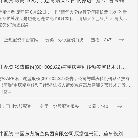
星火牛配资 最高15.8万，起底“清大经管”的擦边生意经_曹玉磊_清华科技园_公众
新闻记者 庞静涛 6月22日，一则“清华大学经管学院院长曹玉磊”的新
发外界关注，是碰瓷还是冒充？6月23日，清华大学已经声明“清大经
院长”为虚假身....
：正规配资平台官网
分类：炒股配资服务
查看：247
星火牛配资 崧盛股份(301002.SZ)与重庆精刚传动签署技术开发合同
经APP讯，崧盛股份(301002.SZ)公告，公司与重庆精刚传动科技有
司(简称“重庆精刚传动”)针对“机器人谐波减速器及智能关节技术开发应
签....
源：四川炒股配资
分类：炒股配资服务
查看：140
星火牛配资 中国东方航空集团有限公司原党组书记、董事长刘绍勇接受审查调查