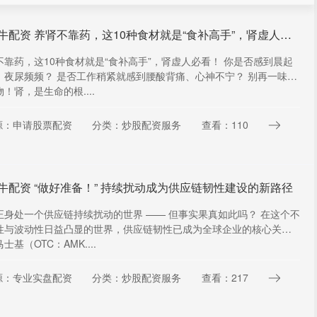
星火牛配资 养肾不靠药，这10种食材就是“食补高手”，肾虚人必看！_用法_肾气_桑黄非
不靠药，这10种食材就是“食补高手”，肾虚人必看！ 你是否感到晨起
，夜尿频频？ 是否工作稍紧就感到腰酸背痛、心神不宁？ 别再一味依
！肾，是生命的根....
源：申请股票配资
分类：炒股配资服务
查看：110
牛配资 “做好准备！” 持续扰动成为供应链韧性建设的新路径
正身处一个供应链持续扰动的世界 —— 但事实果真如此吗？ 在这个不
性与波动性日益凸显的世界，供应链韧性已成为全球企业的核心关注
士基（OTC：AMK....
源：专业实盘配资
分类：炒股配资服务
查看：217