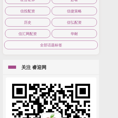
信投配资
信捷策略
历史
信弘配资
信汇网配资
华耐
全部话题标签
关注 睿迎网