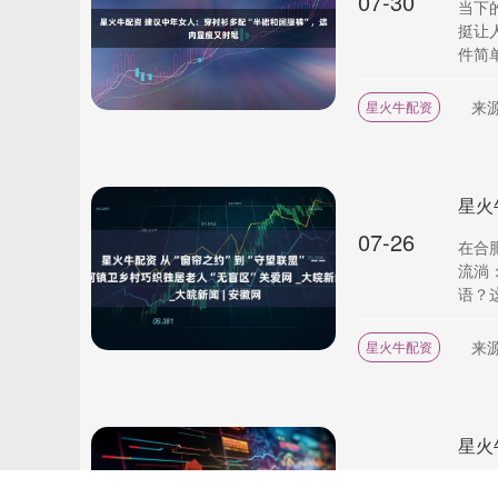
07-30
当下
挺让
件简单
来
星火牛配资
07-26
在合
流淌
语？这
来
星火牛配资
07-23
红网