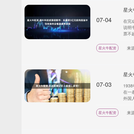
07-04
在完成
说明
票不超过
来
星火牛配资
星火
07-03
19
在一
外国人
来
星火牛配资