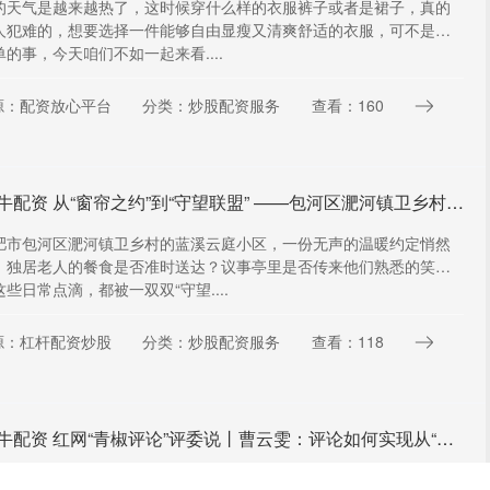
的天气是越来越热了，这时候穿什么样的衣服裤子或者是裙子，真的
人犯难的，想要选择一件能够自由显瘦又清爽舒适的衣服，可不是一
的事，今天咱们不如一起来看....
源：配资放心平台
分类：炒股配资服务
查看：160
星火牛配资 从“窗帘之约”到“守望联盟” ——包河区淝河镇卫乡村巧织独居老人“无盲区”关爱网 _大皖新闻 | 安徽网
肥市包河区淝河镇卫乡村的蓝溪云庭小区，一份无声的温暖约定悄然
：独居老人的餐食是否准时送达？议事亭里是否传来他们熟悉的笑
些日常点滴，都被一双双“守望....
源：杠杆配资炒股
分类：炒股配资服务
查看：118
星火牛配资 红网“青椒评论”评委说丨曹云雯：评论如何实现从“会写”到“写好”的跨越？
时刻新闻7月22日讯（记者 吴海刚）经编辑审核推荐与评委点评，红