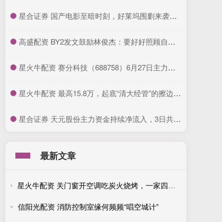
​星合证券 国产电影至暗时刻，好莱坞围剿来袭，陈思诚顶不住了_票房_恶意_无名之辈
​高盛配资 BY2发文鼓励林俊杰：要好好照顾自己的心脏
​星火牛配资 赛分科技（688758）6月27日主力资金净买入434.99万元
​星火牛配资 最高15.8万，起底“清大经管”的擦边生意经_曹玉磊_清华科技园_公众
​星合证券 天元股份主力资金持续净流入，3日共净流入1.48亿元
最新文章
星火牛配资 关门窗开空调吃炭火烧烤，一家四口深夜集体中毒！
信阳光配资 消防控制室缘何频频“唱空城计”