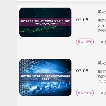
07-06
养肾
乏力
赖药物
来
星火牛配资
星火
07-05
我们
确定
点。马
来
星火牛配资