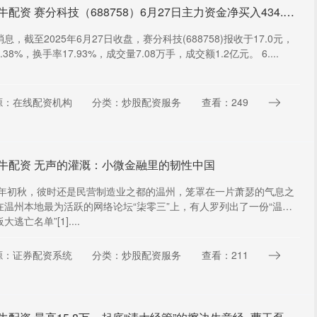
星火牛配资 赛分科技（688758）6月27日主力资金净买入434.99万元
息，截至2025年6月27日收盘，赛分科技(688758)报收于17.0元，
.38%，换手率17.93%，成交量7.08万手，成交额1.2亿元。 6....
源：在线配资机构
分类：炒股配资服务
查看：249
牛配资 无声的灌溉：小微金融里的韧性中国
11年初秋，彼时还是民营制造业之都的温州，笼罩在一片萧瑟的气息之
在温州本地最为活跃的网络论坛“柒零三”上，有人罗列出了一份“温州
大逃亡名单”[1]....
源：证券配资系统
分类：炒股配资服务
查看：211