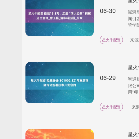
06-30
澎湃
闻引
管学院
来源
星火牛配资
06-29
智通财
限公
用”项目
来
星火牛配资