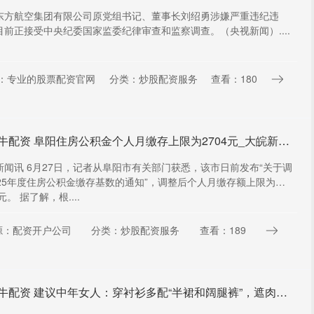
东方航空集团有限公司原党组书记、董事长刘绍勇涉嫌严重违纪违
目前正接受中央纪委国家监委纪律审查和监察调查。（央视新闻）....
：专业的股票配资官网
分类：炒股配资服务
查看：180
星火牛配资 阜阳住房公积金个人月缴存上限为2704元_大皖新闻 | 安徽网
新闻讯 6月27日，记者从阜阳市有关部门获悉，该市日前发布“关于调
025年度住房公积金缴存基数的通知”，调整后个人月缴存额上限为
4元。 据了解，根....
源：配资开户公司
分类：炒股配资服务
查看：189
星火牛配资 建议中年女人：穿衬衫多配“半裙和阔腿裤”，遮肉显瘦又时髦