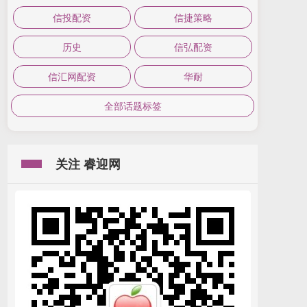
信投配资
信捷策略
历史
信弘配资
信汇网配资
华耐
全部话题标签
关注 睿迎网