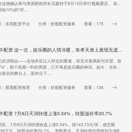
哈达德确认将与美国财政部长贝森特于8月13日举行视频通话。 加上
临10%的“对....
源：东莞配资平台
分类：炒股配资服务
查看：175
星火牛配资 这一次，娱乐圈的人情冷暖，朱孝天身上展现无遗_演唱会_言辞_流量
天的演唱会——这场本应让人怀念的重逢，却充斥着讽刺与失望。曾
“F4”，那个风靡一时的男团，已不再是娱乐圈的神话。如今，当朱孝
南京的舞台上，面对台下....
源：股票配资推荐
分类：炒股配资服务
查看：136
牛配资 7月8日天润转债上涨0.34%，转股溢价率20.7%
息，7月8日天润转债收盘上涨0.34%，报143.73元/张，成交额
1.39万元，转股溢价率20.7%。 资料显示，天润转债信用级别为“AA”，