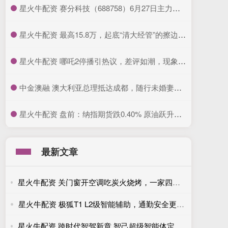
​星火牛配资 赛分科技（688758）6月27日主力资金净买入434.99万元
​星火牛配资 最高15.8万，起底“清大经管”的擦边生意经_曹玉磊_清华科技园_公众
​星火牛配资 哪吒2停播引热议，差评如潮，现象级爆款为何遭质疑？_票房_观众_电影
​中金澳融 澳大利亚总理抵达成都，随行未婚妻像女强人，还蹲着与小朋友说话_朱迪·海顿_安东尼·阿尔巴_尼斯
​星火牛配资 盘前：纳指期货跌0.40% 原油跃升至两周高点
最新文章
星火牛配资 关门窗开空调吃炭火烧烤，一家四口深夜集体中毒！
星火牛配资 极狐T1 L2级智能辅助，通勤安全更轻松
星火牛配资 跨时代智驾新章 智己超级智能体定义AI车载新范式