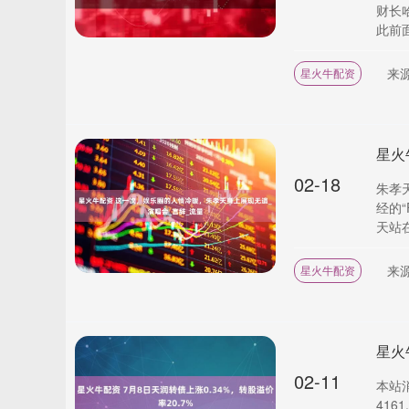
财长
此前面
来
星火牛配资
02-18
朱孝
经的
天站在
来
星火牛配资
星火
02-11
本站消
416