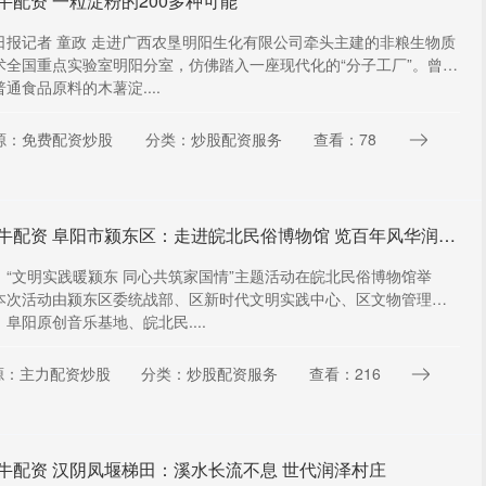
牛配资 一粒淀粉的200多种可能
日报记者 童政 走进广西农垦明阳生化有限公司牵头主建的非粮生物质
术全国重点实验室明阳分室，仿佛踏入一座现代化的“分子工厂”。曾经
通食品原料的木薯淀....
源：免费配资炒股
分类：炒股配资服务
查看：78
星火牛配资 阜阳市颍东区：走进皖北民俗博物馆 览百年风华润红色初心
，“文明实践暖颍东 同心共筑家国情”主题活动在皖北民俗博物馆举
本次活动由颍东区委统战部、区新时代文明实践中心、区文物管理所
阜阳原创音乐基地、皖北民....
源：主力配资炒股
分类：炒股配资服务
查看：216
牛配资 汉阴凤堰梯田：溪水长流不息 世代润泽村庄