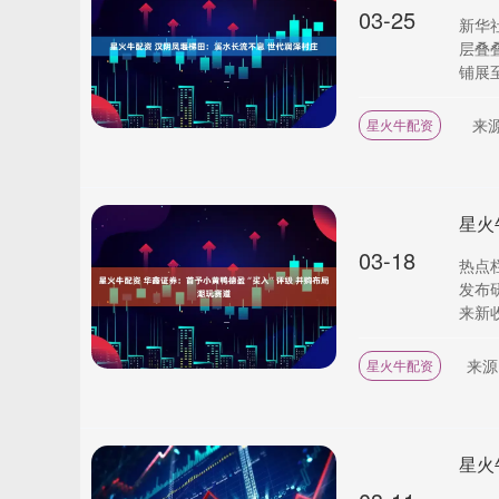
03-25
新华
层叠
铺展至
来
星火牛配资
03-18
热点
发布
来新收
来源
星火牛配资
星火