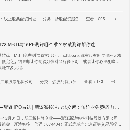
..
：线上股票配资网址
分类：炒股配资服务
查看：205
178 MBTI与16PF测评哪个准？权威测评帮你选
转载，MBTI免费测试原文出处：mbti.boats 你有没有做过那种人格
，做完之后结果却让你觉得好像对又好像不对，或者让你心里犯嘀咕
能在多大程....
：广东股票配资公司
分类：炒股配资服务
查看：143
星火牛配资 IPO雷达 | 新涛智控冲击北交所：传统业务萎缩 前三大核心客户贡献超七成收入 应收账款高企
25年12月31日，新三板挂牌企业——浙江新涛智控科技股份有限公司
券简称：新涛智控，代码：874494）正式完成向北京证券交易所提交