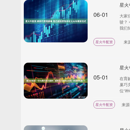
星火
06-01
大家
驶？
我们知
来
星火牛配资
05-01
在育
巢巧
位“种
来源
星火牛配资