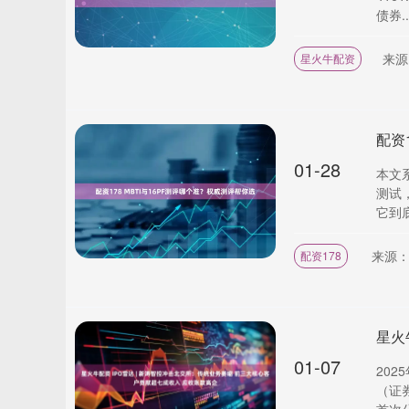
债券..
来源
星火牛配资
配资
01-28
本文系
测试
它到底
来源
配资178
01-07
20
（证