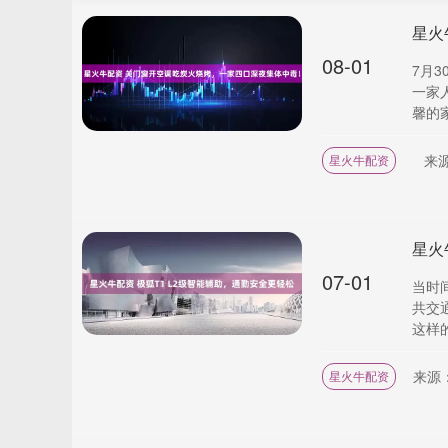
星火
08-01
7月
一家
馨的家
来
星火牛配资
星火
07-01
当时
共交
这样的
来源
星火牛配资