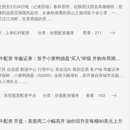
社西安3月24日电（记者邵瑞）春和景明，在陕西汉阴县凤堰梯田，层
叠的油菜花海随风起伏，从秦岭南麓的高山之巅绵延十余公里，一路
汉江河畔，壮美秀丽的景....
源：上海杠杆配资
分类：炒股配资服务
查看：211
星火牛配资 华鑫证券：首予小黄鸭德盈“买入”评级 并购布局潮玩赛道
栏目 自选股 数据中心 行情中心 资金流向 模拟交易 客户端 华鑫证券
研报称，小黄鸭德盈（02250）业绩大幅增长，新开展自营城市乐园带
入增长点，....
：东莞股票配资平台
分类：炒股配资服务
查看：163
牛配资 开盘：美股周二小幅高开 油价回升至每桶90美元上方