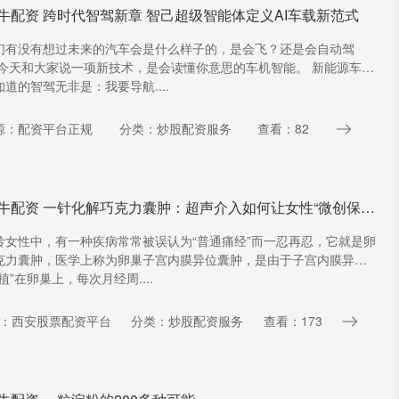
牛配资 跨时代智驾新章 智己超级智能体定义AI车载新范式
们有没有想过未来的汽车会是什么样子的，是会飞？还是会自动驾
 今天和大家说一项新技术，是会读懂你意思的车机智能。 新能源车，
道的智驾无非是：我要导航....
源：配资平台正规
分类：炒股配资服务
查看：82
星火牛配资 一针化解巧克力囊肿：超声介入如何让女性“微创保生育”？
龄女性中，有一种疾病常常被误认为“普通痛经”而一忍再忍，它就是卵
克力囊肿，医学上称为卵巢子宫内膜异位囊肿，是由于子宫内膜异
植”在卵巢上，每次月经周....
：西安股票配资平台
分类：炒股配资服务
查看：173