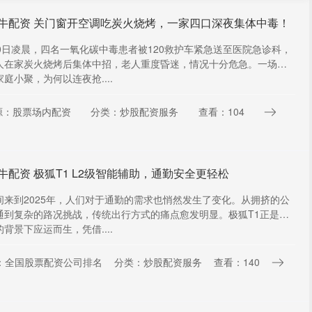
牛配资 关门窗开空调吃炭火烧烤，一家四口深夜集体中毒！
30日凌晨，四名一氧化碳中毒患者被120救护车紧急送至医院急诊科，
人在家炭火烧烤后集体中招，老人重度昏迷，情况十分危急。一场温
庭小聚，为何以连夜抢....
源：股票场内配资
分类：炒股配资服务
查看：104
牛配资 极狐T1 L2级智能辅助，通勤安全更轻松
间来到2025年，人们对于通勤的需求也悄然发生了变化。从拥挤的公
通到复杂的路况挑战，传统出行方式的痛点愈发明显。极狐T1正是在
背景下应运而生，凭借....
：全国股票配资公司排名
分类：炒股配资服务
查看：140