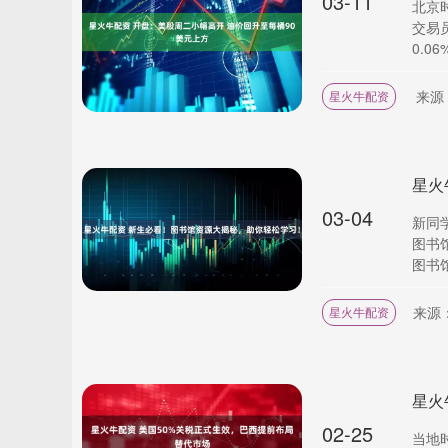
03-11
北京
交易
0.06
来源
星火牛配资
星火
03-04
新同
图书
图书馆
来源
星火牛配资
星火
02-25
当地