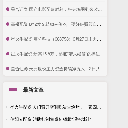
​星合证券 国产电影至暗时刻，好莱坞围剿来袭，陈思诚顶不住了_票房_恶意_无名之辈
​高盛配资 BY2发文鼓励林俊杰：要好好照顾自己的心脏
​星火牛配资 赛分科技（688758）6月27日主力资金净买入434.99万元
​星火牛配资 最高15.8万，起底“清大经管”的擦边生意经_曹玉磊_清华科技园_公众
​星合证券 天元股份主力资金持续净流入，3日共净流入1.48亿元
最新文章
星火牛配资 关门窗开空调吃炭火烧烤，一家四口深夜集体中毒！
信阳光配资 消防控制室缘何频频“唱空城计”