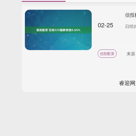
信投
02-25
日经2
来源
信投配资
睿迎网